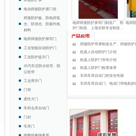
焊接防护屏
电动焊接防护屏门帘
焊接防护板、防电焊弧
电焊焊接防护屏帘门制造厂、防
电焊
光、防强光、防紫外线
护门制造、上海京联专业制造…
材料
电焊焊接防护屏帘门
焊接防护帘屏制造生产、焊接防护
工业智能自动防护门
机器人自动防护门介绍
工业防护提升门
机器人防护门帘布介绍
4S汽车店防水软帘、防
机器人防护门检查保养
尘软帘
车间车库自动门的安全性能
工业滑升门
车间车库自动门、电动门帘电机的
门帘
柔性大门
车间仓库自动门
门封
车库门
细菌病毒隔离房