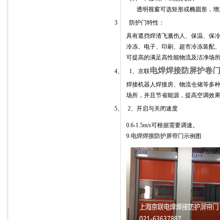
透明视窗可选矩形或椭圆形，增
3
防护门特性：
具有遮挡焊渣飞溅伤人、保温、保
冷冻、电子、印刷、超市冷冻装配
可提高的满足高性能物流及洁净场
电焊焊接防屏护卷
4
、
1
、京联
焊接机器人焊接房、物流仓储等多
场所，并且节省能源，提高空调效
5
、
2
、开启与关闭速度
0.6-1.5m/s
可根据需要调速。
9.
电焊焊接防护屏帘门
示例图