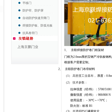
平移门
防护帘、防护屏
自动防护快速升降门
焊接防护板、防弧光板
抗风卷帘门
上海京鹏门业
1
、
京联焊接防护卷门框架材
门框为
2.0mm
厚的宝钢产冷轨板钢构
根据客户需要定制。
2
、
京联防护卷门布帘材料
（
1
）
高密度工业基布，
厚度：
0.8
（
2
）
技术参数：
拉伸强度（经
/
纬）：
5700/5100
撒裂强度（经
/
纬）：
900/800 N
使用温度：－
30
℃
～
+70
℃
；
防火别：标准
B1
（
3
）
半透明
PVC
橘黄软片