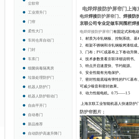
尘软帘
电焊焊接防护屏帘门
上
海
工业滑升门
电焊
焊接
防护屏
帘门
、焊接防
门帘
京联公司专业定做车间围栏焊
柔性大门
电焊焊接防护屏帘门
有固定式和电
1
、材质为冷轧钢板、控制系统、基
车间仓库自动门
2
、框架不锈钢和冷轧钢板烤漆组成
门封
3
、门布；
PVC
或基布上下卷动升降
车库门
4
、技术参数查看京联详细说明书。
5
、特点开启速度快、节约能源。
细菌病毒隔离房
6
、安全性能有光电保护。
垃圾处理防护门
7
、密封性能底端有弹性的
PVC
基布
可减少噪音和密封效果。
机器人防护门
8
、动力性能电机。
0.75——1.5
机器人防护联动门
上海京联工业智能机器人快速防护
自由平开门
防护帘图片；
自动卷门
新品推荐
自动防护高速升降门