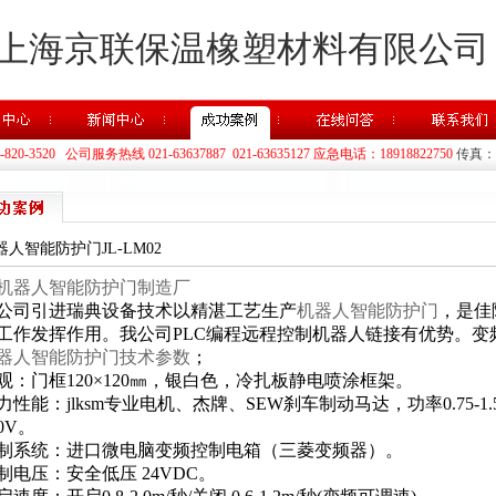
上海京联保温橡塑材料有限公司
20-3520 公司服务热线 021-63637887 021-63635127 应急电话：18918822750
传真：02
器人智能防护门JL-LM02
机器人智能防护门制造厂
公司引进瑞典设备技术以精湛工艺生产
机器人智能防护门
，是佳
工作发挥作用。我公司PLC编程远程控制机器人链接有优势。变
器人智能防护门技术参数
；
观：门框120×120㎜，银白色，冷扎板静电喷涂框架。
力性能：jlksm专业电机、杰牌、SEW刹车制动马达，功率0.75-1.5
20V。
制系统：进口微电脑变频控制电箱（三菱变频器）。
制电压：安全低压 24VDC。