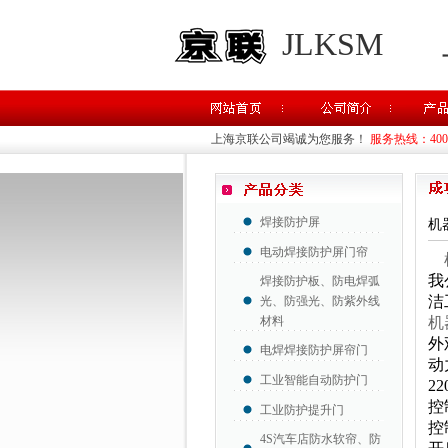
JLKSM
上海京联公司竭诚为您服务！
服务热线：400-8
焊接防护屏
机
电动焊接防护屏门帘
我
焊接防护板、防电焊弧
洁
光、防强光、防紫外线
材料
机
外
电焊焊接防护屏帘门
动
工业智能自动防护门
2
控
工业防护提升门
控
4S汽车店防水软帘、防