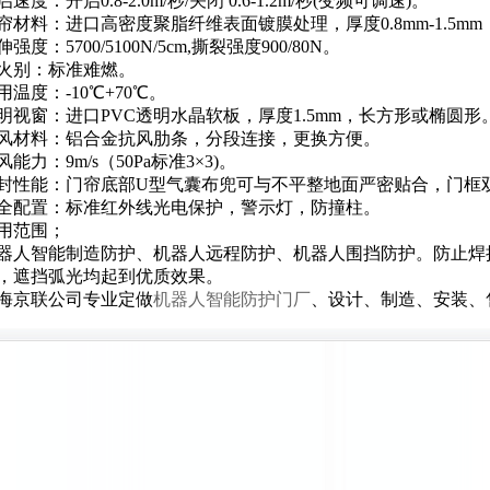
启速度：开启0.8-2.0m/秒/关闭 0.6-1.2m/秒(变频可调速)。
帘材料：进口高密度聚脂纤维表面镀膜处理，厚度0.8mm-1.5m
伸强度：5700/5100N/5cm,撕裂强度900/80N。
火别：标准难燃。
用温度：-10℃+70℃。
明视窗：进口PVC透明水晶软板，厚度1.5mm，长方形或椭圆形
风材料：铝合金抗风肋条，分段连接，更换方便。
风能力：9m/s（50Pa标准3×3)。
封性能：门帘底部U型气囊布兜可与不平整地面严密贴合，门框
全配置：标准红外线光电保护，警示灯，防撞柱。
用范围；
器人智能制造防护、机器人远程防护、机器人围挡防护。防止焊
，遮挡弧光均起到优质效果。
海京联公司专业定做
机器人智能防护门厂
、设计、制造、安装、