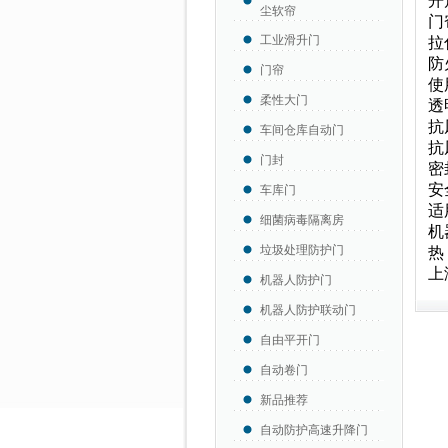
开
尘软帘
门
工业滑升门
拉
防
门帘
使
柔性大门
透
抗
车间仓库自动门
抗
门封
密
安
车库门
适
细菌病毒隔离房
机
垃圾处理防护门
热
上
机器人防护门
机器人防护联动门
自由平开门
自动卷门
新品推荐
自动防护高速升降门