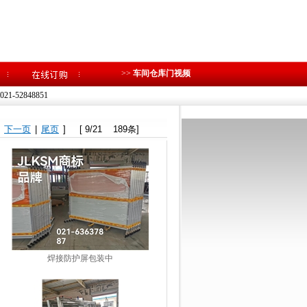
>>
车间仓库门视频
1-52848851
|
下一页
|
尾页
] [ 9/21 189条]
焊接防护屏包装中