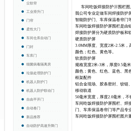
尘软帘
车间吃饭焊接防护
屏
围栏图
工业滑升门
我公司专业定做车间焊接防护
智能防护门、车库保温卷帘门
门帘
车间吃饭焊接防护屏围栏是由
柔性大门
焊接防护屏分为硬质防护板和
车间仓库自动门
硬质防护屏
3.0MM厚度、宽度2米-2.5米
门封
颜色；红色、黄色等。
车库门
软质防护屏
细菌病毒隔离房
规格宽度2米-3米，厚度0.5毫米-1
颜色；黄色、红色、蓝色、黑
垃圾处理防护门
框架配件
机器人防护门
铝合金现场、胶条密封、铰链
移动轨道
机器人防护联动门
50毫米宽度，厚度2.0毫米，
自由平开门
车间吃饭焊接防护屏围栏、焊
自动卷门
门、车库保温卷帘门等产品专
车间吃饭焊接防护屏围栏图片
新品推荐
自动防护高速升降门