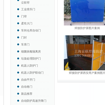
尘软帘
工业滑升门
门帘
柔性大门
焊接防护屏图片案例
车间仓库自动门
门封
车库门
细菌病毒隔离房
垃圾处理防护门
机器人防护门
机器人防护联动门
焊接防护屏西安用户案例图
自由平开门
自动卷门
新品推荐
自动防护高速升降门