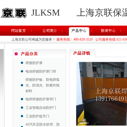
JLKSM
上海京联保
上海京联公司竭诚为您服务！
服务热线：400-820-3520 公司服务热线 021-63637
焊接防护屏
电动焊接防护屏门帘
焊接防护板、防电焊弧
光、防强光、防紫外线
材料
电焊焊接防护屏帘门
工业智能自动防护门
工业防护提升门
4S汽车店防水软帘、防