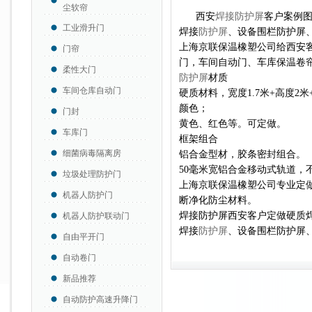
尘软帘
西安
焊接防护屏
客户案例
工业滑升门
焊接
防护屏
、设备围栏防护屏
上海京联保温橡塑公司给西安
门帘
门，车间自动门、车库保温卷
柔性大门
防护屏
材质
车间仓库自动门
硬质材料，宽度1.7米+高度2米
颜色；
门封
黄色、红色等。可定做。
车库门
框架组合
细菌病毒隔离房
铝合金型材，胶条密封组合。
50毫米宽
铝合金移动式轨道，
垃圾处理防护门
上海京联保温橡塑公司专业定
机器人防护门
断净化防尘材料。
焊接防护屏西安客户定做硬质
机器人防护联动门
焊接
防护屏
、设备围栏防护屏
自由平开门
自动卷门
新品推荐
自动防护高速升降门