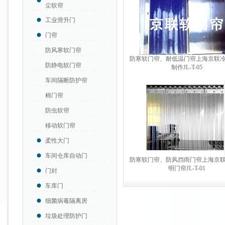
尘软帘
工业滑升门
门帘
防风寒软门帘
防寒软门帘、耐低温门帘上海京联
防静电软门帘
制作JL-T-05
车间隔断防护帘
棉门帘
防虫软帘
移动软门帘
柔性大门
车间仓库自动门
防寒软门帘、防风挡雨门帘上海京
明门帘JL-T-01
门封
车库门
细菌病毒隔离房
垃圾处理防护门