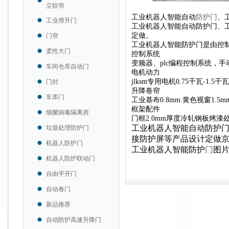
尘软帘
工业机器人智能自动
防护门
、
工业滑升门
工业机器人智能自动防护门、
定做。
门帘
工业机器人智能防护门是由控
柔性大门
控制系统
变频器、plc编程控制系统，
车间仓库自动门
电机动力
jlksm专用电机0.75千瓦-1.5千
门封
升降卷帘
车库门
工业基布0.8mm.黄色视窗1.5
框架配件
细菌病毒隔离房
门框2.0mm厚度冷轧钢板烤漆
工业机器人智能自动防护
垃圾处理防护门
接防护屏等产品设计定做
机器人防护门
工业机器人智能防护
门
图
机器人防护联动门
自由平开门
自动卷门
新品推荐
自动防护高速升降门