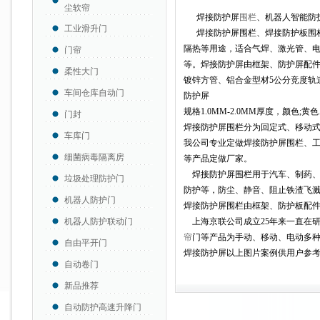
尘软帘
焊接防护屏
围栏
、机器人智能防
工业滑升门
焊接防护屏围栏、焊接防护板围栏
隔热等用途，适合气焊、激光管、
门帘
等。焊接防护屏由框架、防护屏配件
柔性大门
镀锌方管、铝合金型材5公分竞度轨
车间仓库自动门
防护屏
规格1.0MM-2.0MM厚度，颜色;黄
门封
焊接防护屏围栏分为回定式、移动
车库门
我公司专业定做焊接防护屏围栏、
细菌病毒隔离房
等产品定做厂家。
焊接防护屏围栏用于汽车、制药、
垃圾处理防护门
防护等，防尘、静音、阻止铁渣飞
机器人防护门
焊接防护屏围栏由框架、防护板配
机器人防护联动门
上海京联公司成立25年来一直在
帘
门等产品为手动、移动、电动多
自由平开门
焊接防护屏以上图片案例供用户参
自动卷门
新品推荐
自动防护高速升降门