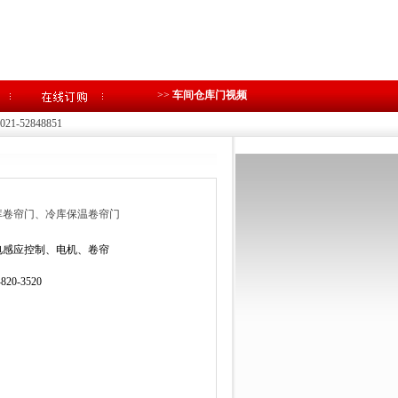
>>
车间仓库门视频
1-52848851
库卷帘门、冷库保温卷帘门
电感应控制、电机、卷帘
-820-3520