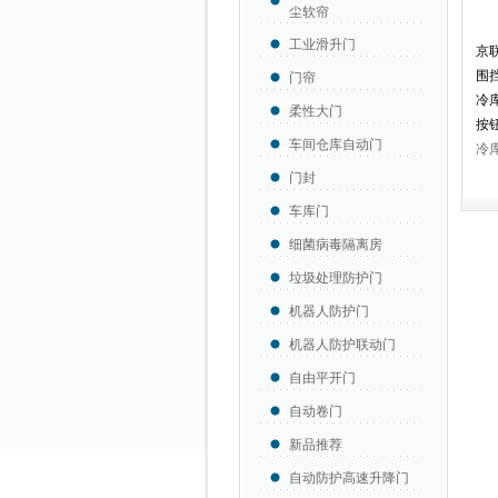
尘软帘
工业滑升门
京
围
门帘
冷
柔性大门
按
车间仓库自动门
冷
门封
车库门
细菌病毒隔离房
垃圾处理防护门
机器人防护门
机器人防护联动门
自由平开门
自动卷门
新品推荐
自动防护高速升降门