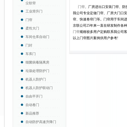
尘软帘
门帘
、厂房进出口安装门帘、防
工业滑升门
我公司专业定做门帘、厂房大门口
帘、快速卷帘门等。门帘用于车间
门帘
京联公司25年来一直在研发制作各
柔性大门
门帘
规格较多用户定购联系我公司
车间仓库自动门
以上门帘图片案例供用户参考!
门封
车库门
细菌病毒隔离房
垃圾处理防护门
机器人防护门
机器人防护联动门
自由平开门
自动卷门
新品推荐
自动防护高速升降门