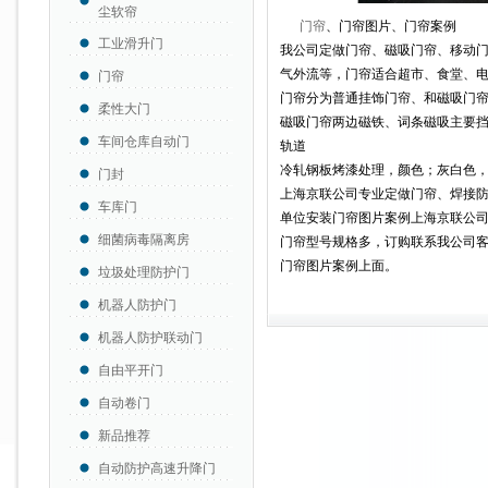
尘软帘
门帘
、门帘图片、门帘案例
工业滑升门
我公司定做门帘、磁吸门帘、移动门
气外流等，门帘适合超市、食堂、
门帘
门帘分为普通挂饰门帘、和磁吸门
柔性大门
磁吸门帘两边磁铁、词条磁吸主要挡风
车间仓库自动门
轨道
冷轧钢板烤漆处理，颜色；灰白色，铝
门封
上海京联公司专业定做门帘、焊接
车库门
单位安装门帘图片案例上海京联公
细菌病毒隔离房
门帘型号规格多，订购联系我公司
门帘图片案例上面。
垃圾处理防护门
机器人防护门
机器人防护联动门
自由平开门
自动卷门
新品推荐
自动防护高速升降门