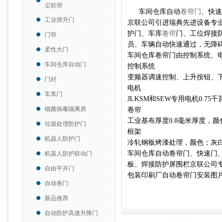
尘软帘
车间仓库自动
卷帘门
、快速
工业滑升门
京联公司引进瑞典先进设备专
护门、车库
卷帘
门、工位焊接
门帘
员、车辆自动快速通过，无障
柔性大门
车间仓库卷帘门由控制系统、
车间仓库自动门
控制系统
变频器调速控制、上升按钮、
门封
电机
车库门
JLKSM和SEW专用电机0.75千瓦
细菌病毒隔离房
卷帘
工业基布厚度0.8毫米厚度，
垃圾处理防护门
框架
机器人防护门
冷轧钢板烤漆处理，颜色；灰
车间仓库自动卷帘门、快速门
机器人防护联动门
板、焊接防护屏围栏京联公司
自由平开门
包装印刷厂
自动卷帘门安装图
自动卷门
新品推荐
自动防护高速升降门