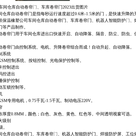
车间仓库自动卷帘
门
、车库卷帘门2023出货图片
间仓库自动卷帘
门是指每秒运行速度超过0.6米-1.5米的门，是快速升降
联保温橡塑公司车间仓库自动卷帘门、车库卷帘门、机器人智能防护
门
、
门等产品制作。
动卷帘门用于车间仓库进出口快速开启、自动降落、隔音、防尘、防虫、
。
动卷帘门由控制系统、电机、升降卷帘组合而成！自动升起、自动降落。
制系统
LKSM控制系统、按钮控制、光电保护控制等。
卡控制进出
码控进出
栅保护控制
动互锁控制等。
机
LKSM专用电机，0.75千瓦-1.5千瓦。制动电压220V。
帘
布厚度0.8MM，颜色；白色、灰色、黄色、红色等。中间透明视窗可选。
火级别
1级。
间仓库自动卷帘门、车库卷帘
门
、机器人智能防护门、焊接防护屏、工位