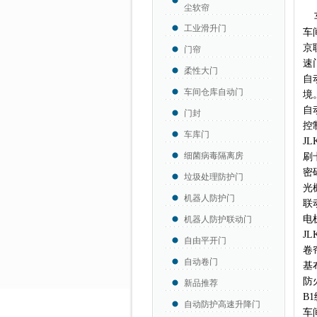
尘软帘
工业滑升门
车
京
门帘
速
柔性大门
自
车间仓库自动门
境
自
门封
控
车库门
J
细菌病毒隔离房
刷
密
垃圾处理防护门
光
机器人防护门
联
电
机器人防护联动门
J
自由平开门
卷
自动卷门
基
防
新品推荐
B
自动防护高速升降门
车