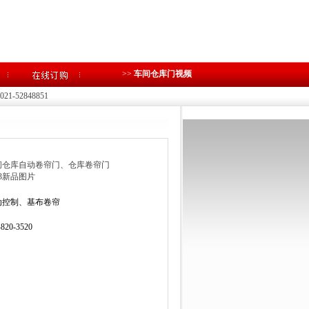
>>
车间仓库门视频
1-52848851
间仓库自动卷帘门、仓库卷帘门
23新品图片
动控制、基布卷帘
-820-3520