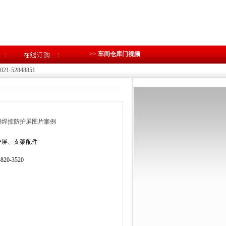
>>
车间仓库门视频
1-52848851
23焊接防护屏图片案例
护屏、支架配件
-820-3520