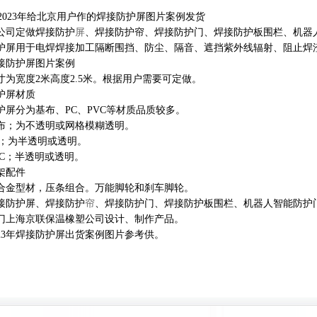
2023年给北京用户作的焊接防护屏图片案例发货
公司定做焊接防护
屏
、焊接防护帘、焊接防护门、焊接防护板围栏、机器
护屏
用于电焊焊接加工隔断围挡、
防尘、隔音、遮挡紫外线辐射、阻止焊
接防护屏
图片案例
寸为宽度2米高度2.5米。根据用户需要可定做。
护屏材质
护屏分为基布、PC、PVC等材质品质较多。
布；为不透明或网格模糊透明。
C；为半透明或透明。
VC；半透明或透明。
架配件
合金型材，压条组合。万能脚轮和刹车脚轮。
接防护屏、焊接防护
帘
、焊接防护门、焊接防护板围栏、机器人智能防护
门上海
京联保温橡塑公司设计、制作
产品
。
023年焊接防护屏出货案例图片参考供。