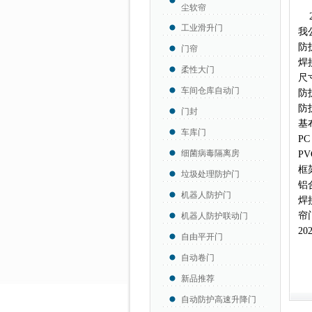
尘软帘
工业滑升门
我
防
门帘
焊
柔性大门
尺
车间仓库自动门
防
防
门封
基
车库门
P
细菌病毒隔离房
P
框
垃圾处理防护门
铝
机器人防护门
焊
帘
机器人防护联动门
2
自由平开门
自动卷门
新品推荐
自动防护高速升降门