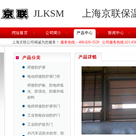
JLKSM
上海京联保
上海京联公司竭诚为您服务！
服务热线：400-820-3520 公司服务热线 021-63637
焊接防护屏
电动焊接防护屏门帘
焊接防护板、防电焊弧
光、防强光、防紫外线
材料
电焊焊接防护屏帘门
工业智能自动防护门
工业防护提升门
4S汽车店防水软帘、防