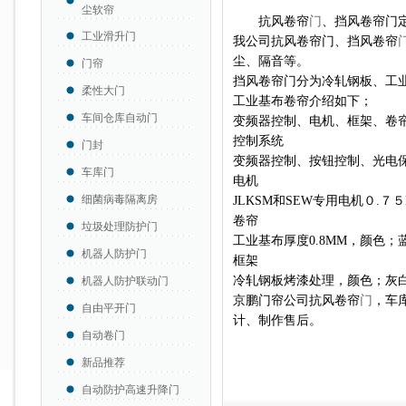
尘软帘
抗风卷帘
门
、挡风卷帘门
工业滑升门
我公司抗风卷帘门、挡风卷帘
尘、隔音等。
门帘
挡风卷帘门分为冷轧钢板、工
柔性大门
工业基布卷帘介绍如下；
车间仓库自动门
变频器控制、电机、框架、卷
控制系统
门封
变频器控制、按钮控制、光电
车库门
电机
细菌病毒隔离房
JLKSM和SEW专用电机０.７５KW
卷帘
垃圾处理防护门
工业基布厚度0.8MM，颜色
机器人防护门
框架
冷轧钢板烤漆处理，颜色；灰
机器人防护联动门
京鹏门帘公司抗风卷帘
门
，车
自由平开门
计、制作售后。
自动卷门
新品推荐
自动防护高速升降门