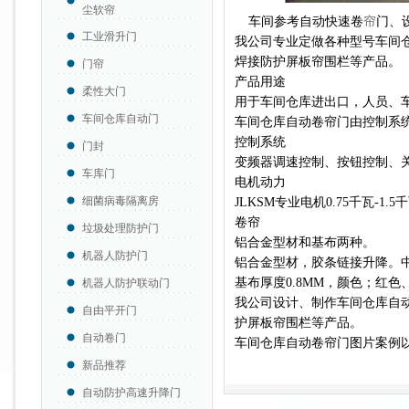
尘软帘
车间参考自动快速卷
帘
门、
工业滑升门
我公司专业定做各种型号车间
焊接防护屏板帘围栏等产品。
门帘
产品用途
柔性大门
用于车间仓库进出口，人员、
车间仓库自动门
车间仓库自动卷帘门由控制系
控制系统
门封
变频器调速控制、按钮控制、
车库门
电机动力
细菌病毒隔离房
JLKSM专业电机0.75千瓦-1.5
卷帘
垃圾处理防护门
铝合金型材和基布两种。
机器人防护门
铝合金型材，胶条链接升降。
基布厚度0.8MM，颜色；红
机器人防护联动门
我公司设计、制作
车间仓库自
自由平开门
护屏板帘围栏等产品。
自动卷门
车间仓库自动卷帘门图片案例
新品推荐
自动防护高速升降门