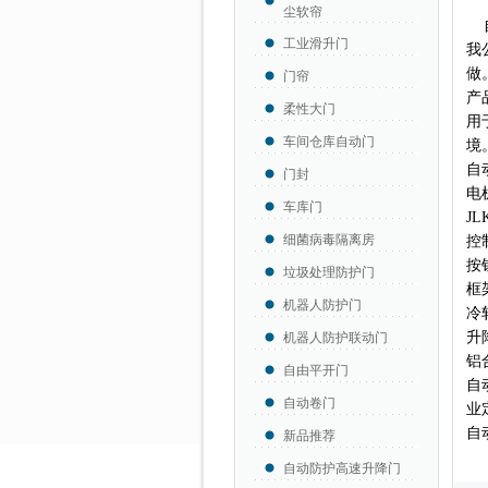
尘软帘
工业滑升门
我
做
门帘
产
柔性大门
用
车间仓库自动门
境
自
门封
电
车库门
JL
细菌病毒隔离房
控
按
垃圾处理防护门
框
机器人防护门
冷
升
机器人防护联动门
铝
自由平开门
自
自动卷门
业
自
新品推荐
自动防护高速升降门