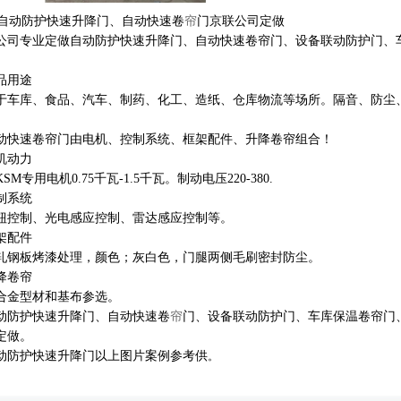
自动防护快速升降门、自动快速卷
帘
门京联公司定做
公司专业定做自动防护快速升降门、自动快速卷帘门、设备联动防护门、
。
品用途
于车库、食品、汽车、制药、化工、造纸、仓库物流等场所。隔音、防尘
。
动快速卷帘门由电机、控制系统、框架配件、升降卷帘组合！
机动力
KSM专用电机0.75千瓦-1.5千瓦。制动电压220-380.
制系统
钮控制、光电感应控制、雷达感应控制等。
架配件
轧钢板烤漆处理，颜色；灰白色，门腿两侧毛刷密封防尘。
降卷帘
合金型材和基布参选。
动防护快速升降门、自动快速卷
帘
门、设备联动防护门、车库保温卷帘门
定做。
动防护快速升降门以上图片案例参考供
。