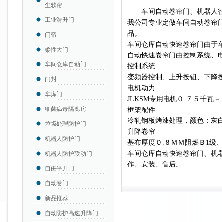
尘软帘
车间自动卷
帘
门、机器人
工业滑升门
我公司专业定做车间自动卷帘
品。
门帘
车间仓库自动快速卷帘门由于
柔性大门
自动快速卷帘门由控制系统、
车间仓库自动门
控制系统
变频器控制、上升按钮、下降
门封
电机动力
车库门
JLKSM专用电机０.７５千瓦
细菌病毒隔离房
框架配件
冷轧钢板烤漆处理，颜色；灰
垃圾处理防护门
升降卷帘
机器人防护门
基布厚度０.８ＭＭ阻燃Ｂ1级
车间仓库自动快速卷帘门、机
机器人防护联动门
作、安装、售后。
自由平开门
自动卷门
新品推荐
自动防护高速升降门