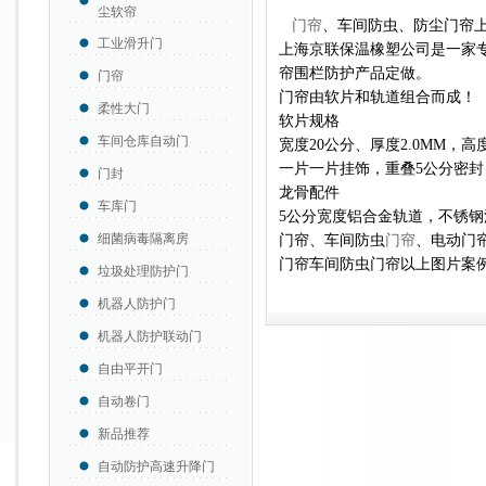
尘软帘
门帘
、车间防虫、防尘门帘上
工业滑升门
上海京联保温橡塑公司是一家
帘围栏防护产品定做。
门帘
门帘由软片和轨道组合而成！
柔性大门
软片规格
车间仓库自动门
宽度20公分、厚度2.0MM，
一片一片挂饰，重叠5公分密
门封
龙骨配件
车库门
5公分宽度铝合金轨道，不锈
细菌病毒隔离房
门帘、车间防虫
门帘
、电动门
门帘车间防虫门帘以上图片案
垃圾处理防护门
机器人防护门
机器人防护联动门
自由平开门
自动卷门
新品推荐
自动防护高速升降门