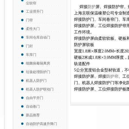
尘软帘
焊接
防护
屏、焊接防护帘、
工业滑升门
上海京联保温橡塑公司专业制
焊接防护门、
车间卷帘门、车
门帘
焊接防护屏、工位焊接防护帘
柔性大门
工作环境。
车间仓库自动门
焊接防护屏由柔软软板、硬板
防护屏软板
门封
宽度1.8米×厚度2.0MM×长
车库门
硬板2米成1.8米×3.0MM厚
细菌病毒隔离房
轨道配件
5公分宽度铝合金型材轨道，
垃圾处理防护门
焊接防护屏、焊接
防护帘
、工
机器人防护门
门、机器人焊接防护门等净化
焊接防护屏、工位焊接防护板
机器人防护联动门
自由平开门
自动卷门
新品推荐
自动防护高速升降门