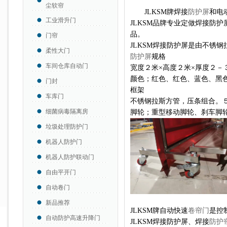
尘软帘
JLKSM牌焊接
防护屏
和电
工业滑升门
JLKSM品牌专业定做焊接防
品。
门帘
JLKSM焊接防护屏是由不锈
柔性大门
防护屏
规格
车间仓库自动门
宽度２米×高度２米×厚度２－
颜色；红色、红色、蓝色、黑
门封
框架
车库门
不锈钢拉斯方管，压条组合。
细菌病毒隔离房
脚轮；
重型移动脚轮、刹车脚
垃圾处理防护门
机器人防护门
机器人防护联动门
自由平开门
自动卷门
新品推荐
JLKSM牌自动快速
卷帘门
是控
自动防护高速升降门
JLKSM焊接防护屏、焊接
防护