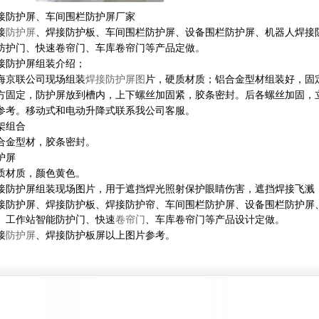
接防护屏、车间围栏防护屏厂家
接
防护屏
、焊接防护板、车间围栏防护屏、设备围栏防护屏、机器人焊接
防护门、快速卷帘门、车库卷帘门等产品定做。
接防护屏组装介绍；
海京联公司现场组装
焊接防护屏图
片，硬质材质；铝合金型材组装好，固
方固定，
防护屏放到槽内，上下螺丝加固紧，胶条密封。后各螺丝加固，
参考。移动式和电动升降式联系我公司客服。
架组合
合金型材，胶条密封。
护屏
质材质，颜色黄色。
接防护屏组装现场图片，用于遮挡焊光照射保护眼睛伤害，遮挡焊接飞溅
接防护屏、焊接防护板、焊接防护帘、车间围栏防护屏、设备围栏防护屏
、工作站智能防护门、快速
卷帘门
、车库卷帘门等产品设计定做
。
接
防护屏
、焊接防护板屏以上图片参考。