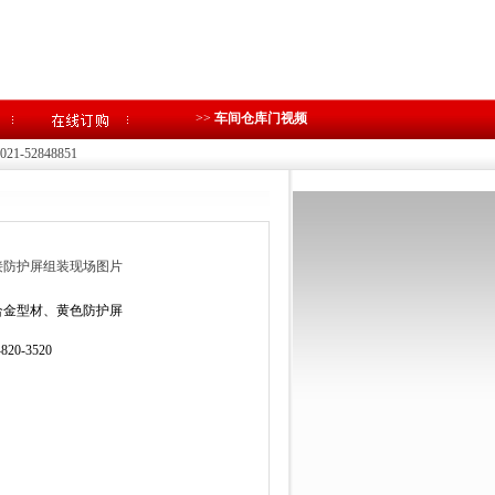
>>
车间仓库门视频
1-52848851
接防护屏组装现场图片
合金型材、黄色防护屏
-820-3520