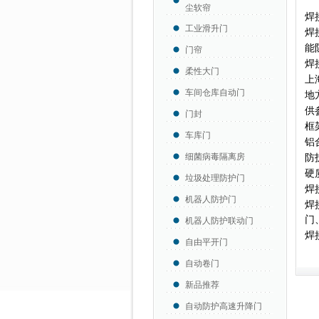
尘软帘
焊
工业滑升门
焊
能
门帘
焊
柔性大门
上
车间仓库自动门
地
供
门封
框
车库门
铝
细菌病毒隔离房
防
硬
垃圾处理防护门
焊
机器人防护门
焊
门
机器人防护联动门
焊
自由平开门
自动卷门
新品推荐
自动防护高速升降门