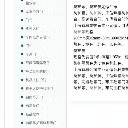
尘软帘
防护帘、防护屏定做厂家
工业滑升门
防护帘、
防护屏
、工位焊接防
帘、高速卷帘门、车库卷帘门
门帘
上海京联防护帘专业定做，引
柔性大门
防护帘规
格
车间仓库自动门
200mm宽×2mm×50m.300×
颜色；黄色、红色、蓝色等。
门封
防护屏
车库门
规格为宽度2米×高度1.95米
细菌病毒隔离房
防护屏颜色为；黄色和红色。
上海京联公司专业定做各种防
垃圾处理防护门
防护帘、防护屏、工位焊接
防
机器人防护门
帘、高速卷帘门、车库卷帘门
防护帘、
防护屏
、车间围栏防
机器人防护联动门
自由平开门
自动卷门
新品推荐
自动防护高速升降门