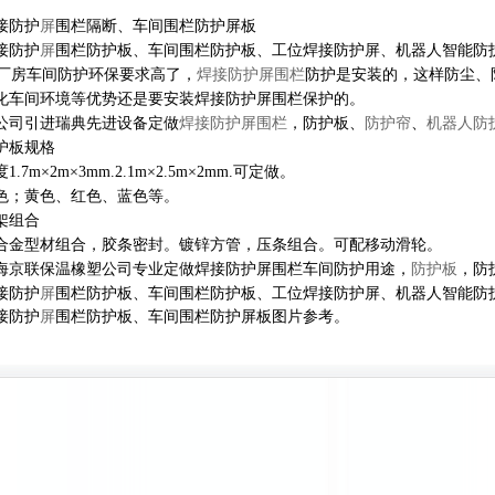
接防护
屏
围栏隔断、车间围栏防护屏板
接防护
屏
围栏防护板、车间围栏防护板、工位焊接防护屏、机器人智能防
房车间防护环保要求高了，
焊接防护屏围栏
防护是安装的，这样防尘、
化车间环境等优势还是要安装焊接防护屏围栏保护的。
公司引进瑞典先进设备定做
焊接防护屏围栏
，防护板、
防护帘
、
机器人防
护板规格
1.7m×2m×3mm.2.1m×2.5m×2mm.可定做。
色；黄色、红色、蓝色等。
架组合
合金型材组合，胶条密封。镀锌方管，压条组合。可配移动滑轮。
海京联保温橡塑公司专业定做焊接防护屏围栏车间防护用途，
防护板
，防
接防护
屏
围栏防护板、车间围栏防护板、工位焊接防护屏、机器人智能防
接防护
屏
围栏防护板、车间围栏防护屏板图片参考。