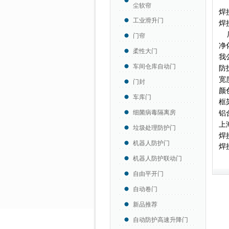
尘软帘
焊
工业滑升门
焊
厂
门帘
净
柔性大门
我
车间仓库自动门
防
宽度
门封
颜
车库门
框
细菌病毒隔离房
铝
上
垃圾处理防护门
焊
机器人防护门
焊
机器人防护联动门
自由平开门
自动卷门
新品推荐
自动防护高速升降门