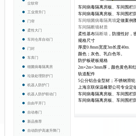
尘软帘
车间病毒隔离房板、车间围栏
工业滑升门
车间病毒隔离房板、车间围栏
车间细菌病毒隔离墙
定做案例
门帘
车间隔断墙
材质
柔性大门
柔性基布
隔断墙
，防撞性好，
车间仓库自动门
规格尺寸
厚度0.8mm宽度3m长度40m.
门封
颜色；灰色、乳白色等。
车库门
防护板硬板规格
细菌病毒隔离房
2m×2m×3mm厚，颜色黄色和
轨道配件
垃圾处理防护门
5公分铝合金型材；不锈钢滑轮
机器人防护门
上海京联保温橡塑公司专业定
车间病毒隔离房板、车间围栏
机器人防护联动门
车间病毒隔离房板、车间围栏
自由平开门
自动卷门
新品推荐
自动防护高速升降门