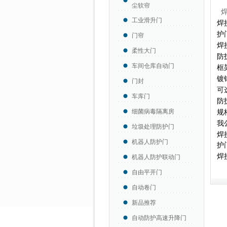
尘软帘
工业滑升门
焊
护
门帘
焊
柔性大门
防
车间仓库自动门
框
镀
门封
可
车库门
防
细菌病毒隔离房
规
我
垃圾处理防护门
焊
机器人防护门
护
焊
机器人防护联动门
自由平开门
自动卷门
新品推荐
自动防护高速升降门