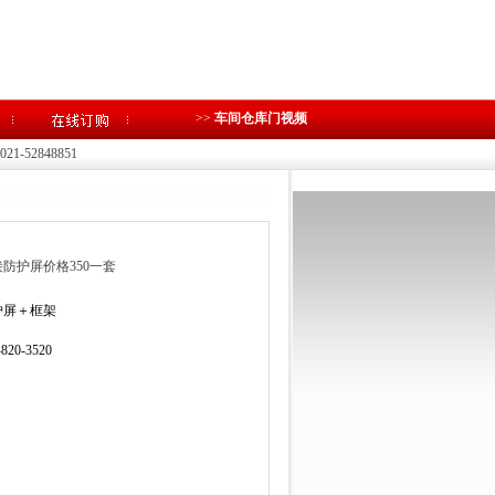
>>
车间仓库门视频
1-52848851
防护屏价格350一套
护屏＋框架
-820-3520