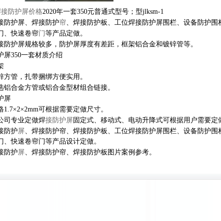
焊接防护屏价格
2020年一套350元普通式型号；型jlksm-1
接防护屏、焊接防护
帘
、焊接防护板、工位焊接防护屏围栏、设备防护围
门、快速卷帘
门
等产品定做。
接防护屏规格较多，防护屏厚度有差距，框架铝合金和镀锌管等。
护屏350一套材质介绍
架
锌方管，扎带捆绑方便实用。
选铝合金方管或铝合金型材组合链接。
护屏
格
1.7×2×2mm可根据需要定做尺寸。
公司专业定做焊
接防护屏
固定式、移动式、电动升降式可根据用户需要定
接防护
屏
、焊接防护帘、焊接防护板、工位焊接防护屏围栏、设备防护围
门、
快速卷帘门等产品设计定做
。
接防护
屏
、焊接防护帘、焊接防护板图片案例参考。