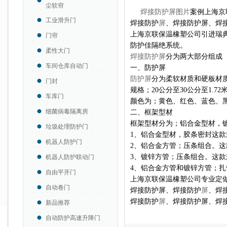
尘软帘
焊接防护屏图片
案例上海京
工业滑升门
焊接防护
屏
、焊接防护屏、焊
上海京联保温橡塑
公司引进瑞
门帘
防护佳隔绝系统。
柔性大门
焊接防护屏
分为两大部分组成
车间仓库自动门
一、防护屏
防护屏
分为柔软材质和硬板材
门封
规格；20公分至30公分至1.72米
车库门
颜色为；黄色、红色、蓝色、
细菌病毒隔离房
二、框架型材
框架型材分为；铝合金型材，
垃圾处理防护门
1、铝合金型材，胶条密封这
机器人防护门
2、铝合金方管；压条组合。
3、镀锌方管；压条组合。
机器人防护联动门
4、铝合金方管和镀锌方管；
自由平开门
上海京联保温橡塑公司专业定
自动卷门
焊接防护屏、焊接防护
屏
、焊
焊接防护
屏
、焊接防护屏、焊
新品推荐
自动防护高速升降门