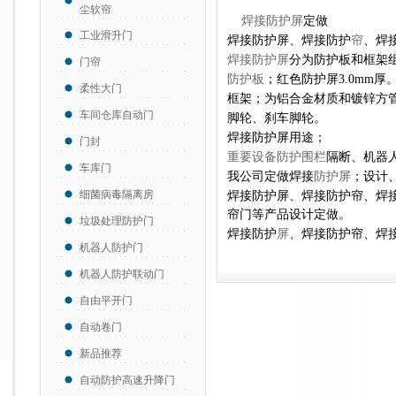
尘软帘
焊接防护屏
定做
工业滑升门
焊接防护屏、焊接防护
帘
、焊
焊接防护屏
分为防护板和框架
门帘
防护板
；红色防护屏3.0mm厚
柔性大门
框架；为铝合金材质和镀锌方
车间仓库自动门
脚轮、刹车脚轮。
焊接防护屏用途；
门封
重要设备防护围栏
隔断、机器
车库门
我公司定做焊接
防护屏
；设计
细菌病毒隔离房
焊接防护屏、焊接防护帘、焊
帘门等产品设计定做
。
垃圾处理防护门
焊接防护
屏
、焊接防护帘、焊
机器人防护门
机器人防护联动门
自由平开门
自动卷门
新品推荐
自动防护高速升降门