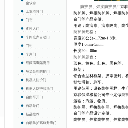
尘软帘
防护屏
、
焊接防护屏厂
京
工业滑升门
防护屏、焊接防护屏、焊接防
帘门等产品定做。
门帘
用途；防病毒、病毒隔离、防
柔性大门
防护屏规格
；
车间仓库自动门
宽度
20公分-1.72m-1.8米.
厚度1.omm-5mm.
门封
长度20m-80m.
车库门
防护屏颜色
；
细菌病毒隔离房
蓝色、黄色、红色、黑色等。
框架；
垃圾处理防护门
铝合金型材框架。胶条密封。
机器人防护门
移动滑轮、刹车。
用途范围；设备防护围栏、生
机器人防护联动门
京联保温橡塑公司专业定做
防
自由平开门
运输；汽运、物流。
自动卷门
防护屏、焊接防护
屏
、焊接防
帘门
等产品设计定做
。
新品推荐
防护屏、焊接防护屏、焊接防
自动防护高速升降门