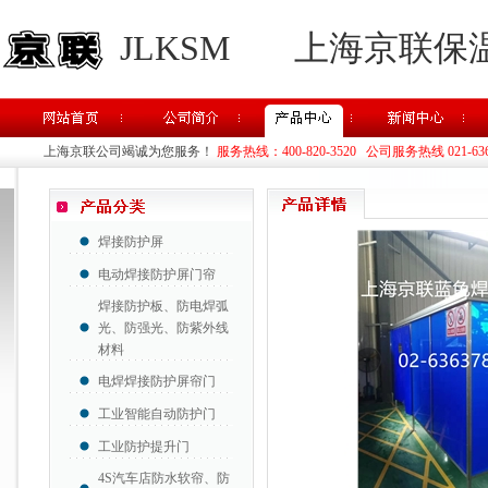
JLKSM
上海京联保
上海京联公司竭诚为您服务！
服务热线：400-820-3520 公司服务热线 021-63637
焊接防护屏
电动焊接防护屏门帘
焊接防护板、防电焊弧
光、防强光、防紫外线
材料
电焊焊接防护屏帘门
工业智能自动防护门
工业防护提升门
4S汽车店防水软帘、防