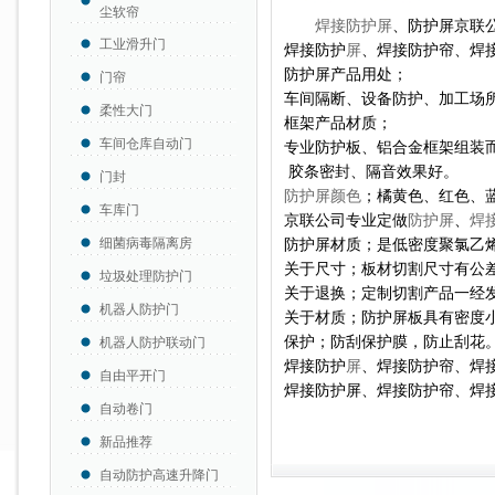
尘软帘
焊接防护屏
、防护屏京联
工业滑升门
焊接防护
屏
、焊接防护帘、焊
防护屏产品用处；
门帘
车间隔断、设备防护、加工场
柔性大门
框架产品材质；
车间仓库自动门
专业防护板、铝合金框架组装
胶条密封、隔音效果好。
门封
防护屏颜色
；橘黄色、红色、
车库门
京联公司专业定做
防护屏
、
焊
细菌病毒隔离房
防护屏材质；是低密度聚氯乙
关于尺寸；板材切割尺寸有公差
垃圾处理防护门
关于退换；定制切割产品一经
机器人防护门
关于材质；防护屏板具有密度
保护；防刮保护膜，防止刮花
机器人防护联动门
焊接防护
屏
、焊接防护帘、焊
自由平开门
焊接防护屏、焊接防护帘、焊
自动卷门
新品推荐
自动防护高速升降门