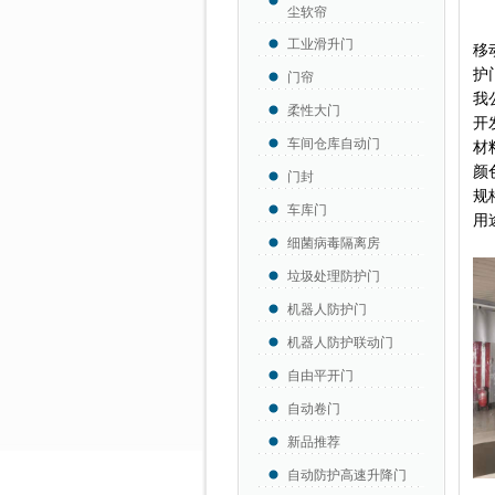
尘软帘
工业滑升门
移
护
门帘
我
柔性大门
开
车间仓库自动门
材
颜
门封
规
车库门
用
细菌病毒隔离房
垃圾处理防护门
机器人防护门
机器人防护联动门
自由平开门
自动卷门
新品推荐
自动防护高速升降门