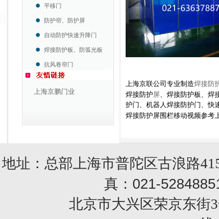
平移门
防护帘、防护屏
自动防护快速升降门
焊接防护板、防弧光板
抗风卷帘门
上海京联公司专业制造
焊接防
上海京鹏门业
焊接防护
屏
、焊接防护板、焊
护门、机器人焊接防护门、
快
焊接防护屏围栏移动视频参考
地址：总部上海市普陀区古浪路415
021-5284885
真：
北京市大兴区荣京东街3号销售部 