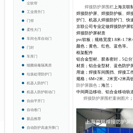
尘软帘
焊接防护屏围栏
上海京联
工业滑升门
焊接防护屏、焊接防护板、焊
护门、机器人焊接防护门、快
门帘
京联公司专业定做焊接防护屏
柔性大门
焊接防护屏材质
车间仓库自动门
pvc软板；规格宽度1.8米-1.
颜色；黄色、红色、蓝色等。
门封
框架配件
车库门
铝合金型材、胶条密封，5公
细菌病毒隔离房
材质；铝合金型材、蓝色防护
用途；焊接车间围挡、焊接工
垃圾处理防护门
规格；6M×2米、2米宽×2米
机器人防护门
防护屏颜色
；海兰；
中间两边移动、铝合金移动轨
机器人防护联动门
焊接防护屏围栏案例图片
自由平开门
自动卷门
新品推荐
自动防护高速升降门