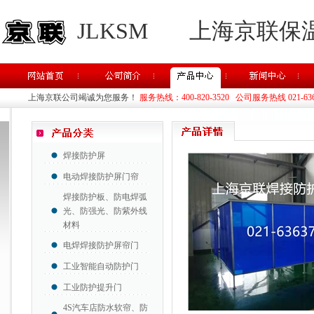
JLKSM
上海京联保
上海京联公司竭诚为您服务！
服务热线：400-820-3520 公司服务热线 021-63637
焊接防护屏
电动焊接防护屏门帘
焊接防护板、防电焊弧
光、防强光、防紫外线
材料
电焊焊接防护屏帘门
工业智能自动防护门
工业防护提升门
4S汽车店防水软帘、防