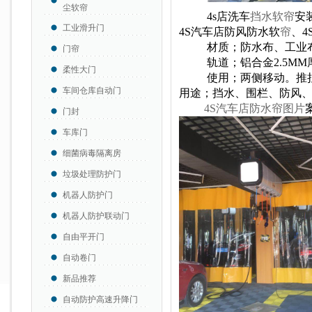
尘软帘
4s店洗车
挡水软帘
安
工业滑升门
4S汽车店防风防水软
帘
、4
材质；
防水布、工业
门帘
轨道；铝合金2.5MM
柔性大门
使用；两侧移动。推拉
车间仓库自动门
用途；挡水、围栏、防风
4S汽车店防水帘图片
门封
车库门
细菌病毒隔离房
垃圾处理防护门
机器人防护门
机器人防护联动门
自由平开门
自动卷门
新品推荐
自动防护高速升降门