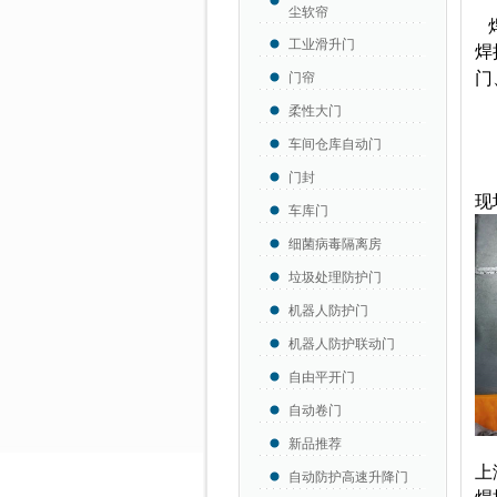
尘软帘
焊
工业滑升门
焊
门
门帘
防
柔性大门
车间仓库自动门
轨
主
门封
现
车库门
细菌病毒隔离房
垃圾处理防护门
机器人防护门
机器人防护联动门
自由平开门
自动卷门
新品推荐
上
自动防护高速升降门