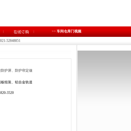
>>
车间仓库门视频
1-52848851
接防护屏、防护帘定做
燃板组装、铝合金轨道
-820-3520