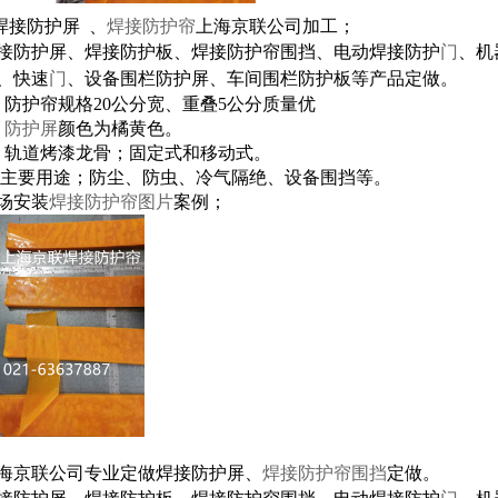
接防护屏 、
焊接防护帘
上海京联公司加工；
接防护屏、焊接防护板、焊接防护帘围挡、电动焊接防护
门
、机
、
快速
门
、设备围栏防护屏、车间围栏防护板
等产品定做。
护帘规格20公分宽、重叠5公分质量优
防护屏
颜色为橘黄色。
道烤漆龙骨；固定式和移动式。
要用途；防尘、防虫、冷气隔绝、设备围挡等。
场安装
焊接防护帘图片
案例；
海京联公司专业定做焊接防护屏、
焊接防护帘围挡
定做。