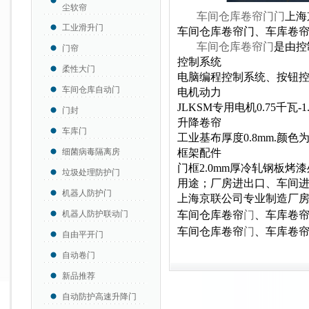
尘软帘
车间仓库卷帘门门
上海
工业滑升门
车间仓库卷帘门、车库卷
车间仓库卷帘门
是由控
门帘
控制系统
柔性大门
电脑编程控制系统、按钮
车间仓库自动门
电机动力
JLKSM专用电机0.75千瓦-
门封
升降卷帘
车库门
工业基布厚度0.8mm.颜
细菌病毒隔离房
框架配件
门框2.0mm厚冷轧钢板烤
垃圾处理防护门
用途；厂房进出口、车间
机器人防护门
上海京联公司专业制造厂
机器人防护联动门
车间仓库卷帘
门
、车库卷
车间仓库卷帘
门
、车库卷
自由平开门
自动卷门
新品推荐
自动防护高速升降门