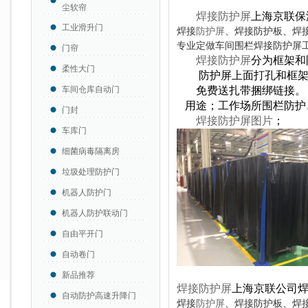
尘软帘
焊接防护屏
上海京联保
工业滑升门
焊接
防护屏
、焊接防护板、焊
专业定做车间围栏焊接防护屏
门帘
焊接防护屏
分为框架和
柔性大门
防护屏上面打孔和框架
车间仓库自动门
免费送扎带捆绑链接。
用途；工作场所围栏防护
门封
焊接防护屏图片
；
车库门
细菌病毒隔离房
垃圾处理防护门
机器人防护门
机器人防护联动门
自由平开门
自动卷门
新品推荐
焊接防护屏
上海京联公司
自动防护高速升降门
焊接
防护屏
、焊接防护板、焊