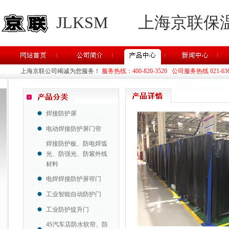
JLKSM
上海京联保
上海京联公司竭诚为您服务！
服务热线：400-820-3520 公司服务热线 021-63637
焊接防护屏
电动焊接防护屏门帘
焊接防护板、防电焊弧
光、防强光、防紫外线
材料
电焊焊接防护屏帘门
工业智能自动防护门
工业防护提升门
4S汽车店防水软帘、防