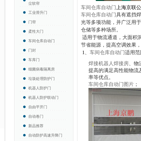
尘软帘
车间仓库自动门
上海京联
工业滑升门
车间仓库自动门
具有遮挡
光等多项功能，并广泛用
门帘
仓储等多种场所。
柔性大门
适用于物流通道，大面积
车间仓库自动门
节省能源，提高空调效果
门封
1
、
车间仓库自动
门
适用范
车库门
焊接机器人焊接房
、物
细菌病毒隔离房
提高的满足高性能物流
率等优点。
垃圾处理防护门
车间仓库自动门图片
；
机器人防护门
机器人防护联动门
自由平开门
自动卷门
新品推荐
自动防护高速升降门