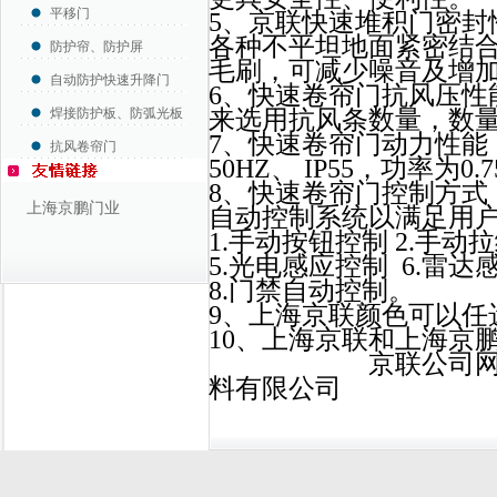
平移门
5、京联快速堆积门密封
各种不平坦地面紧密结
防护帘、防护屏
毛刷，可减少噪音及增
自动防护快速升降门
6、快速卷帘门抗风压性
焊接防护板、防弧光板
来选用抗风条数量，数
7、快速卷帘门动力性能：j
抗风卷帘门
50HZ、 IP55，功率为0.75
8、快速卷帘门控制方式
上海京鹏门业
自动控制系统以满足用户
1.手动按钮控制 2.手动
5.光电感应控制 6.雷达
8.门禁自动控制。
9、上海
10、上海京联和上
京联公司网
料有限公司