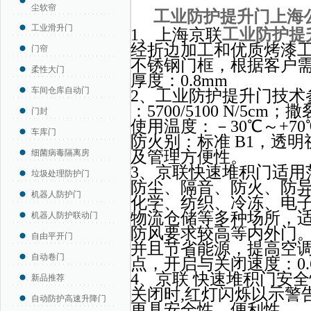
尘软帘
工业防护提升门上海
工业滑升门
1、上海京联
工业防护提
经折边加工和优质烤漆工
门帘
不锈钢门框，根据客户
柔性大门
厚度：0.8mm
车间仓库自动门
2、工业防护提升门技术
：5700/5100 N/5cm
门封
使用温度：－30℃～+70
车库门
防火别：标准 B1，透
细菌病毒隔离房
及管理方便性。
3、京联快速堆积门适用
垃圾处理防护门
防尘、隔音、防火、防
机器人防护门
化学、纺织、冷冻、电
物流仓储等多种场所，
机器人防护联动门
防风要求较高等内外门
自由平开门
并且节省能源，提高空
自动卷门
点，开启与关闭速度：0.6-
4、京联 快速堆积门安全
新品推荐
关闭时,红灯闪烁以示警
自动防护高速升降门
更具安全性、便利性。