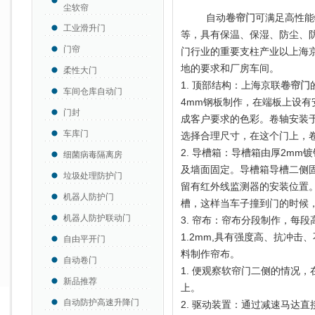
尘软帘
自动
卷帘门
可满足高性能
工业滑升门
等，具有保温、保湿、防尘、
门帘
门行业的重要支柱产业以上海
地的要求和厂房车间。
柔性大门
1. 顶部结构：上海京联
卷帘门
车间仓库自动门
4mm钢板制作，在端板上设
门封
成客户要求的色彩。卷轴安装
车库门
选择合理尺寸，在这个门上，卷
2. 导槽箱：导槽箱由厚2m
细菌病毒隔离房
及墙面固定。导槽箱导槽二侧
垃圾处理防护门
留有红外线监测器的安装位置
机器人防护门
槽，这样当车子撞到门的时候
机器人防护联动门
3. 帘布：帘布分段制作，每
1.2mm,具有强度高、抗冲击
自由平开门
料制作帘布。
自动卷门
1. 便观察软帘门二侧的情况
新品推荐
上。
自动防护高速升降门
2. 驱动装置：通过减速马达