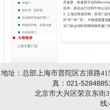
升速度，快速度可达到80cm
平移门
自停，及在运行过程中停止运
防护帘、防护屏
3. 上海京联器控制：软帘门设
自动防护快速升降门
作“开”“停”“关”。可根据
焊接防护板、防弧光板
当门体运动时有障碍物穿越门
抗风卷帘门
上海京鹏门业
地址：总部上海市普陀区古浪路415
021-5284885
真：
北京市大兴区荣京东街3号销售部 
线: