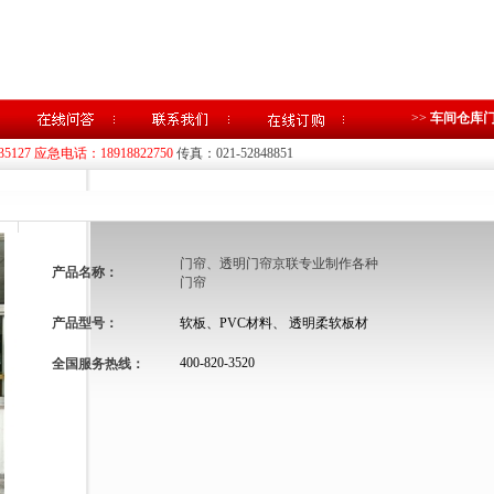
>>
车间仓库
35127 应急电话：18918822750
传真：021-52848851
门帘、透明门帘京联专业制作各种
产品名称：
门帘
产品型号：
软板、PVC材料、 透明柔软板材
400-820-3520
全国服务热线：