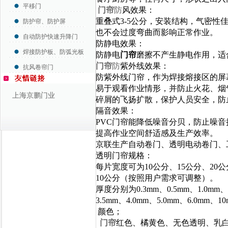
平移门
门帘
防
风效果：
重叠式3-5公分，安装结构，气密性
防护帘、防护屏
也不会过度弯曲而影响正常作业。
自动防护快速升降门
防静电效果：
焊接防护板、防弧光板
防静电
门帘
磨擦不产生静电作用，适
门帘
防
紫外线效果：
抗风卷帘门
防紫外线门帘，作为焊接熔接区的屏
易于观看作业情形，并防止火花、烟
上海京鹏门业
碎屑的飞扬扩散，保护人员安全，防
隔音效果：
PVC门帘能降低噪音分贝，防止噪
提高作业空间舒适感及生产效率。
京联生产自动卷门、透明电动卷门、
透明门帘规格：
每片宽度可为10公分、15公分、20公分
10公分
（按照用户需求可调整）。
厚度分别为0.3mm、0.5mm、1.0mm、1
3.5mm、4.0mm、
5.0mm、6.0mm
颜色；
门帘
红色、橘黄色、无色透明、乳