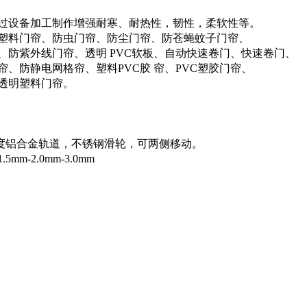
过设备加工制作增强耐寒、耐热性，韧性，柔软性等。
C塑料门帘、防虫门帘、防尘门帘、防苍蝇蚊子门帘、
、防紫外线门帘、透明 PVC软板、自动快速卷门、快速卷门、
帘、防静电网格帘、塑料PVC胶 帘、PVC塑胶门帘、
C透明塑料门帘。
宽度铝合金轨道，不锈钢滑轮，可两侧移动。
mm-2.0mm-3.0mm