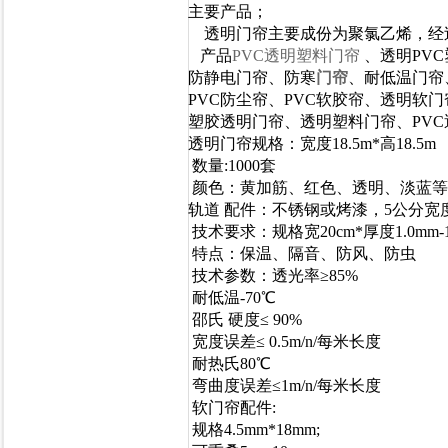
主要产品；
透明门帘主要成份为聚氯乙烯，经
产品
PVC透明塑料门帘
、透明PV
防静电门帘、
防寒
门帘
、耐低温门帘
PVC防尘帘、PVC软胶帘、
透明软门
塑胶透明门帘、透明塑料门帘、PV
透明门帘规格
：宽度18.5m*高18.5m
数量:1000套
颜色：黄加筋、红色、透明、淡蓝等
轨道 配件：不锈钢或烤漆，5公分
技术要求：规格宽20cm*厚度1.0mm-1.5
特点：保温、隔音、防风、防虫
技术参数：透光率≥85%
耐低温-70℃
邵氏 硬度≤ 90%
宽度误差≤ 0.5m/n/每米长度
耐热氏80℃
弯曲度误差≤1m/n/每米长度
软门帘配件:
规格4.5mm*18mm;