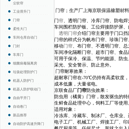
尘软帘
门帘
；
生产厂上海京联保温橡塑材料
工业滑升门
门帘
门
帘
、透明门帘、冷库门帘、防电焊
车间围栏防护板、工位焊接防护屏、
柔性大门
透明门帘
介绍门帘主要用于门口挡
车间仓库自动门
门帘的样式分为帆布门帘、珍珠门帘
移动
门帘
、布门帘、不透明门帘、总
门封
车间净化隔断门帘、超市门帘、食品
车库门
可用于保冷、保温、节约能源、防虫
细菌病毒隔离房
采光、安全警示、防止意外。
门帘
耐寒效果：
垃圾处理防护门
超耐寒门帘在-70℃仍持有高柔软
机器人防护门
成本低廉，大量省电
。
机器人防护联动门
京联食品厂
门帘
防虫效果：
防虫用（橘黄）门帘，散发驱虫的特
自由平开门
生鲜食品处理中心，饲料工厂等使用
自动卷门
适用对象：
新品推荐
冷冻库、冷藏车、制冰厂、仓库业、
电子工厂、机械工厂、焊接工厂、
印
自动防护高速升降门
餐厅厨房等，任何尺寸，形状之出入