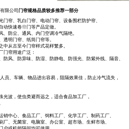
有限公
司
门帘规格品质较多推荐一部分
光门帘、乳白门帘、电动门帘、设备围栏防护帘、
自动快速卷
帘
门等产品定做。
风、防尘、通风、内门空调冷气隔绝。
、透明门帘、纸筒门帘等。
之中从古至今门帘样式花样繁多。
厂
门帘
用途广泛：
、防风、防异味、防湿、防静电、防强光、防紫外线、隔音、
度，人员、车辆、物品进出容易，阻隔效果佳，防止冷气流失，
殊光波，使虫类避而远之，适合食品加工厂，
。
运销中心、食品工厂、饲料工厂、化学工厂、制药工厂、
刷厂、无菌室、电脑室、办公室、超市场、生鲜市场、
门户或机能隔间均可使用。