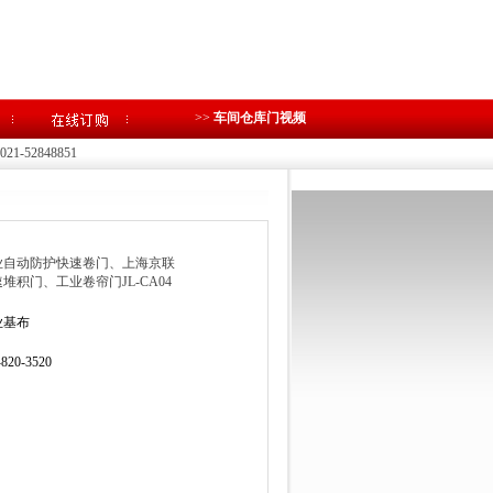
>>
车间仓库门视频
1-52848851
业自动防护快速卷门、上海京联
堆积门、工业卷帘门JL-CA04
业基布
-820-3520