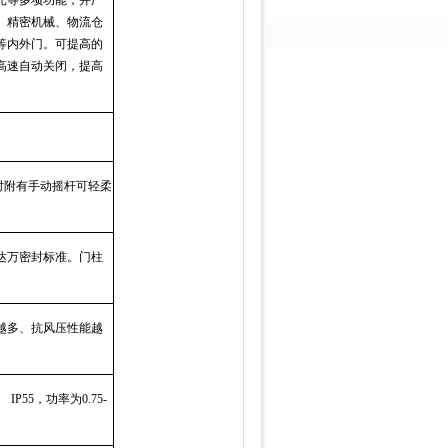
光等多项功能，并广
、精密机械、物流仓
等内外门。可提高的
高速自动关闭，提高
时附有手动摇杆可轻柔
达万密封标准。门柱
越多、抗风压性能越
、
IP55
，功率为
0.75-