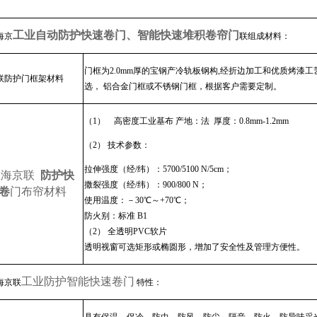
工业自动防护快速卷门、智能快速堆积卷帘门
海京
联
组成材料：
门框为
2.0mm
厚的宝钢产冷轨板钢构
,
经折边加工和优质烤漆工
联防护门框架材料
选， 铝合金门框或不锈钢门框，根据客户需要定制。
（1）
高密度工业基布 产地：法
厚度：
0.8mm-1.2mm
（2）
技术参数：
拉伸强度（经
/
纬）：
5700/5100 N/5cm
；
上海京联
防护快
撒裂强度（经
/
纬）：
900/800 N
；
卷
门
布帘材料
使用温度：－
30
℃
～
+70
℃
；
防火别：标准
B1
（
2
） 全透明
PVC
软片
透明视窗可选矩形或椭圆形，增加了安全性及管理方便性。
工业防护智能快速卷门
海京联
特性：