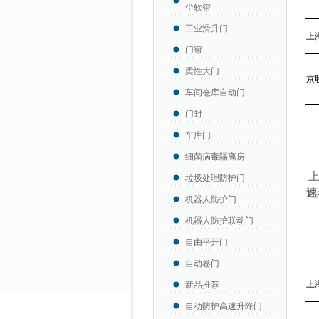
尘软帘
工业滑升门
上
门帘
柔性大门
京
车间仓库自动门
门封
车库门
细菌病毒隔离房
垃圾处理防护门
速
机器人防护门
机器人防护联动门
自由平开门
自动卷门
上
新品推荐
自动防护高速升降门