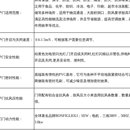
具有保温、保冷、防虫、防风、防尘、隔音、防火、防异味采
泛用于食品、化学、纺织、冷冻、电子、印刷、超市冷冻装配
护门适用范围：
储等多种场所，适用于物流通道，大面积洞口，防风要求较高
满足高性能物流及洁净场所，并且节省能源，提高空调效果，
作用效率等优点。
护门
开启与关闭速度：
0.6-1.5m/S，可根据客户需要任意调节。
桔黄色光电管闪光灯
,
门开启或关闭时
,
红灯闪烁以示警告
,
停电
护门
安全性能
:
开启及关闭
,
更具安全性、便利性。
底端装有弹性的
PVC
基布，它可与各种不平坦地面紧密结合可
护门
密封性能：
两侧装有密封毛刷，可减少噪音及增加密封效果。
门帘配有
铝合金抗风条
，按风压大小来选用
抗风条
数量，数量
护门抗风压性能
强。
全球著名品牌
BONFIGLIOLI
；
SEW
；电机，三相
380V
，
50HZ
门门
动力性能：
3.0kw