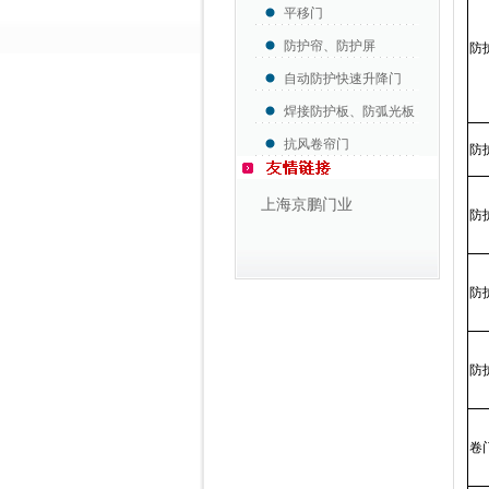
平移门
防护帘、防护屏
防
自动防护快速升降门
焊接防护板、防弧光板
抗风卷帘门
防
上海京鹏门业
防
防
防
卷