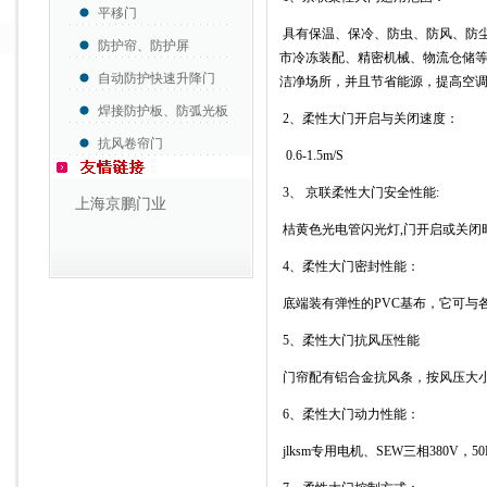
平移门
具有保温、保冷、防虫、防风、防
防护帘、防护屏
市冷冻装配、精密机械、物流仓储
自动防护快速升降门
洁净场所，并且节省能源，提高空
焊接防护板、防弧光板
2、
柔性大门
开启与关闭速度：
抗风卷帘门
0.6-1.5m/S
3、 京联
柔性大门
安全性能:
上海京鹏门业
桔黄色光电管闪光灯
,
门开启或关闭
4、
柔性大门
密封性能：
底端装有弹性的
PVC
基布，它可与
5、
柔性大门
抗风压性能
门帘配有铝合金抗风条，按风压大
6、
柔性大门
动力性能：
jlksm专用电机、
SEW
三相
380V
，
50