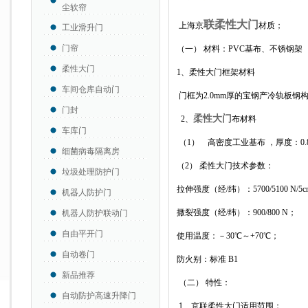
尘软帘
联柔性大门
上海京
材质；
工业滑升门
门帘
（一） 材料：
PVC
基布、不锈钢架
柔性大门
1
、
柔性大门
框架材料
车间仓库自动门
门框为
2.0mm
厚的宝钢产冷轨板钢
门封
柔性大门
2、
布材料
车库门
（
1
） 高密度工业基布 ，厚度：
0
细菌病毒隔离房
（
2
）
柔性大门
技术参数：
垃圾处理防护门
拉伸强度（经
/
纬）：
5700/5100 N/5
机器人防护门
撒裂强度（经
/
纬）：
900/800 N
；
机器人防护联动门
自由平开门
使用温度：－
30
℃～
+70
℃；
自动卷门
防火别：标准
B1
新品推荐
（二） 特性：
自动防护高速升降门
1、京联
柔性大门
适用范围：