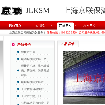
JLKSM
上海京联保
上海京联公司竭诚为您服务！
服务热线：400-820-3520 公司服务热线 021-63637
焊接防护屏
电动焊接防护屏门帘
焊接防护板、防电焊弧
光、防强光、防紫外线
材料
电焊焊接防护屏帘门
工业智能自动防护门
工业防护提升门
4S汽车店防水软帘、防