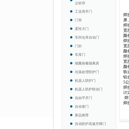
尘软帘
焊
工业滑升门
焊
屏
门帘
焊
柔性大门
宽
颜
车间仓库自动门
焊
宽
门封
颜
车库门
焊
宽度
细菌病毒隔离房
颜
轨
垃圾处理防护门
铝
机器人防护门
5
焊
机器人防护联动门
计
焊
自由平开门
焊
自动卷门
新品推荐
自动防护高速升降门