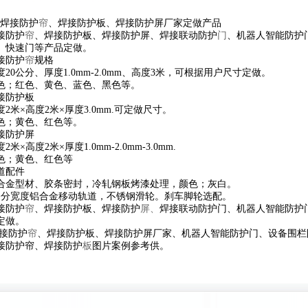
接防护
帘
、焊接防护板、焊接防护屏厂家定做产品
接防护
帘
、焊接防护板、焊接防护屏、焊接联动防护
门
、机器人智能防护
、快速门等产品定做。
接防护
帘
规格
度20公分、厚度1.0mm-2.0mm、高度3米，可根据用户尺寸定做。
色；红色、黄色、蓝色、黑色等。
接防护板
度2米×高度2米×厚度3.0mm.可定做尺寸。
色；黄色、红色等。
接防护屏
2米×高度2米×厚度1.0mm-2.0mm-3.0mm.
色；黄色、红色等
道配件
合金型材、胶条密封，冷轧钢板烤漆处理，颜色；灰白。
公分宽度铝合金移动轨道，不锈钢滑轮。刹车脚轮选配。
接防护
帘
、焊接防护板、焊接防护
屏、
焊接联动
防护门、机器人智能防护
定做
。
接防护
帘
、焊接防护板、焊接防护屏厂家、机器人智能防护门、设备围栏
接防护帘、焊接防护
板
图片案例参考供
。