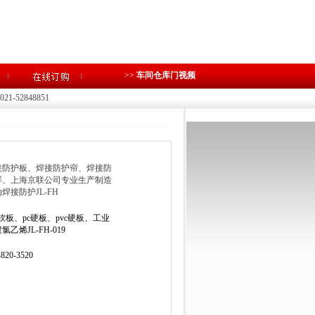
>>
车间仓库门视频
1-52848851
接防护板、焊接防护帘、焊接防
屏、上海京联公司专业生产制造
焊接防护JL-FH
c软板、pc硬板、pvc硬板、工业
氯乙烯JL-FH-019
-820-3520