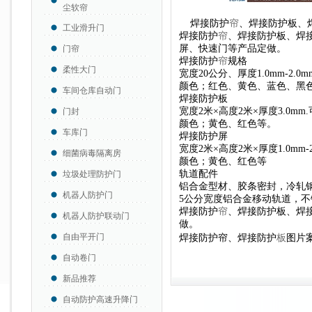
尘软帘
焊接防护
帘
、焊接防护板、
工业滑升门
焊接防护
帘
、焊接防护板、焊
屏、快速门等产品定做。
门帘
焊接防护
帘
规格
柔性大门
宽度20公分、厚度1.0mm-2
颜色；红色、黄色、蓝色、黑
车间仓库自动门
焊接防护板
宽度2米×高度2米×厚度3.0m
门封
颜色；黄色、红色等。
车库门
焊接防护屏
宽度2米×高度2米×厚度1.0mm-2.
细菌病毒隔离房
颜色；黄色、红色等
轨道配件
垃圾处理防护门
铝合金型材、胶条密封，冷轧
机器人防护门
5公分宽度铝合金移动轨道，
焊接防护
帘
、焊接防护板、焊
机器人防护联动门
做
。
自由平开门
焊接防护帘、焊接防护
板
图片
自动卷门
新品推荐
自动防护高速升降门