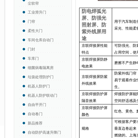
尘软帘
防电焊弧光
工业滑升门
屏、防强光
门帘
用于汽车制造
照射屏、防
采光、
性能柔
柔性大门
紫外线屏
用
途
车间仓库自动门
京联焊接屏性能
可防强光、防
门封
特点
占用空间，使
车库门
京联焊接屏防静
磨擦不产生静
电效果
细菌病毒隔离房
防紫外线门帘
京联焊接屏防紫
垃圾处理防护门
易于观看作业
外线效果
机器人防护门
生。
京联焊接防护屏
焊接防护屏能
机器人防护联动门
隔音效果
空间舒适感及
自由平开门
京联焊接防护屏
红色、黄色、
自动卷门
颜色
可根据客户要
新品推荐
规格
垂直边卷起来
自动防护高速升降门
燃烧的。上海