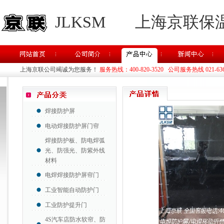
JLKSM
上海京联保
上海京联公司竭诚为您服务！
服务热线：400-820-3520 公司服务热线 021-63637
焊接防护屏
电动焊接防护屏门帘
焊接防护板、防电焊弧
光、防强光、防紫外线
材料
电焊焊接防护屏帘门
工业智能自动防护门
工业防护提升门
4S汽车店防水软帘、防