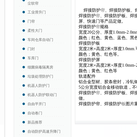
尘软帘
焊接防护
帘
、焊接防护板、
工业滑升门
焊接防护
帘
、焊接防护板、焊
屏、快速门等产品定做。
门帘
焊接防护
帘
规格
柔性大门
宽度20公分、厚度1.0mm-2
颜色；红色、黄色、蓝色、黑
车间仓库自动门
焊接防护板
宽度2米×高度2米×厚度3.0m
门封
颜色；黄色、红色等。
车库门
焊接防护屏
宽度2米×高度2米×厚度1.0mm-2.
细菌病毒隔离房
颜色；黄色、红色等
轨道配件
垃圾处理防护门
铝合金型材、胶条密封，冷轧
机器人防护门
5公分宽度铝合金移动轨道，
焊接防护
帘
、焊接防护板、焊
机器人防护联动门
做
。
焊接防护帘、焊接防护
板
图片
自由平开门
自动卷门
新品推荐
自动防护高速升降门