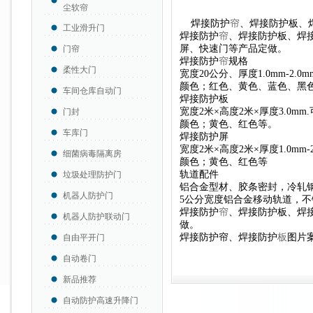
尘软帘
焊接防护
帘
、焊接防护板、
工业滑升门
焊接防护
帘
、焊接防护板、焊
屏、快速门等产品定做。
门帘
焊接防护
帘
规格
柔性大门
宽度20公分、厚度1.0mm-2
颜色；红色、黄色、蓝色、黑
车间仓库自动门
焊接防护板
宽度2米×高度2米×厚度3.0m
门封
颜色；黄色、红色等。
车库门
焊接防护屏
宽度2米×高度2米×厚度1.0mm-2.
细菌病毒隔离房
颜色；黄色、红色等
轨道配件
垃圾处理防护门
铝合金型材、胶条密封，冷轧
机器人防护门
5公分宽度铝合金移动轨道，
焊接防护
帘
、焊接防护板、焊
机器人防护联动门
做
。
焊接防护帘、焊接防护
板
图片
自由平开门
自动卷门
新品推荐
自动防护高速升降门