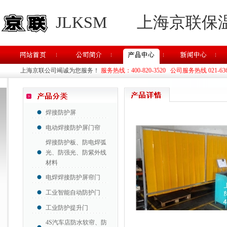
JLKSM
上海京联保
上海京联公司竭诚为您服务！
服务热线：400-820-3520 公司服务热线 021-63637
焊接防护屏
电动焊接防护屏门帘
焊接防护板、防电焊弧
光、防强光、防紫外线
材料
电焊焊接防护屏帘门
工业智能自动防护门
工业防护提升门
4S汽车店防水软帘、防