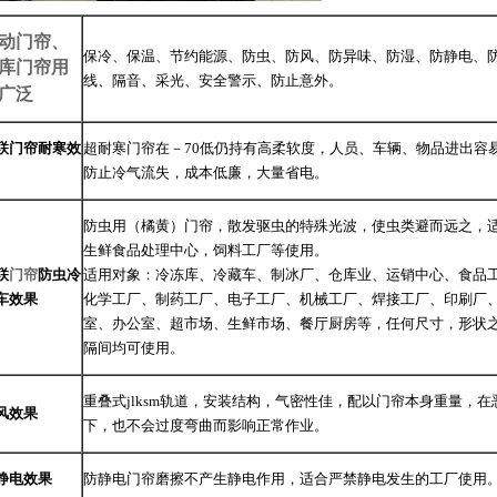
动门帘、
保冷、保温、节约能源、防虫、防风、防异味、防湿、防静电、
库
门帘
用
线、隔音、采光、安全警示、防止意外。
广泛
联门帘耐寒效
超耐寒门帘在－70低仍持有高柔软度，人员、车辆、物品进出容
防止冷气流失，成本低廉，大量省电。
防虫用（橘黄）门帘，散发驱虫的特殊光波，使虫类避而远之，
生鲜食品处理中心，饲料工厂等使用。
联
门帘
防虫冷
适用对象：冷冻库、冷藏车、制冰厂、仓库业、运销中心、食品
车效果
化学工厂、制药工厂、电子工厂、机械工厂、焊接工厂、印刷厂
室、办公室、超市场、生鲜市场、餐厅厨房等，任何尺寸，形状
隔间均可使用。
重叠式jlksm轨道，安装结构，气密性佳，配以门帘本身重量，
风效果
下，也不会过度弯曲而影响正常作业。
静电效果
防静电门帘磨擦不产生静电作用，适合严禁静电发生的工厂使用