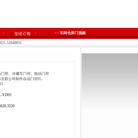
>>
车间仓库门视频
1-52848851
动门帘、冷藏车门帘、电动门帘
京联公司制作自动门帘JL-
03
L-YD03
-820-3520