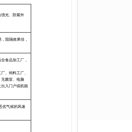
防强光、防紫外
易，阻隔效果佳，
适合食品加工厂，
工厂、饲料工厂、
、无菌室、电脑
之出入门户或机能
在恶劣气候的风速
。