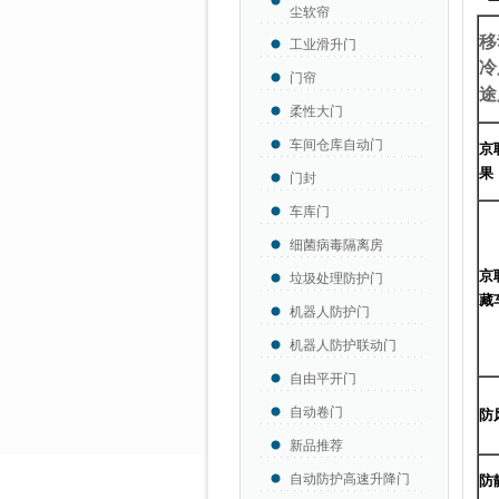
尘软帘
移
工业滑升门
冷
门帘
途
柔性大门
车间仓库自动门
京
果
门封
车库门
细菌病毒隔离房
京
垃圾处理防护门
藏
机器人防护门
机器人防护联动门
自由平开门
自动卷门
防
新品推荐
自动防护高速升降门
防